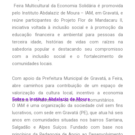
Feira Multicultural da Economia Solidária é promovida
pelo Instituto Abdalaziz de Moura – IAM, em Gravatá, e
reúne participantes do Projeto Flor de Mandacaru II,
iniciativa voltada à inclusão social e à promoção da
educação financeira e ambiental para pessoas da
terceira idade, histórias de vidas com raízes na
sabedoria popular e destacando seu compromisso
com a inclusão social e o fortalecimento de
comunidades locais.
Com apoio da Prefeitura Municipal de Gravatá, a Feira,
abre caminhos para contribuição de um espaço de
valorização da cultura local, incentivo a economia
Sobre o Instituto Abdalaziz de Moura
solidária e fortalecimento de vínculos comunitários.
O IAM é uma organização da sociedade civil sem fins
lucrativos, com sede em Gravatá (PE), que atua há seis
anos em comunidades situadas nos bairros Santana,
Salgadão e Alpes Suíços. Fundado com base nos
princípios da Pedagogia de Apoio ao Desenvolvimento