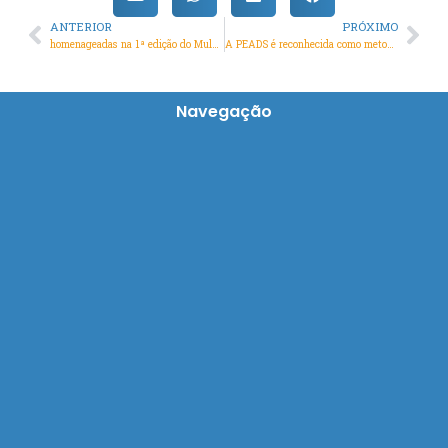
ANTERIOR
PRÓXIMO
Prev
Nex
homenageadas na 1ª edição do Mulheres História Viva
A PEADS é reconhecida como metodologia de pesquisa na UFRPE
Navegação