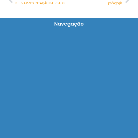
Prev
Nex
3.1.6 APRESENTAÇÃO DA PEADS PARA UDIME
pedagogia
Navegação