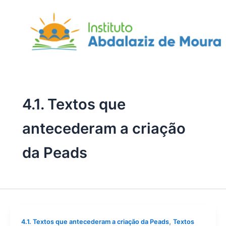
Skip
to
content
4.1. Textos que
antecederam a criação
da Peads
,
4.1. Textos que antecederam a criação da Peads
Textos