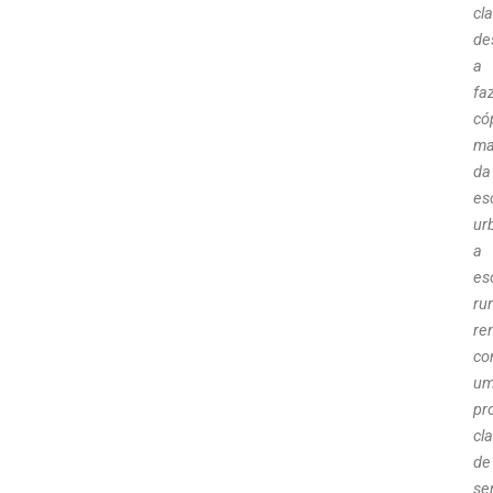
cla
de
a
fa
có
ma
da
es
ur
a
es
rur
re
co
u
pr
cl
de
se