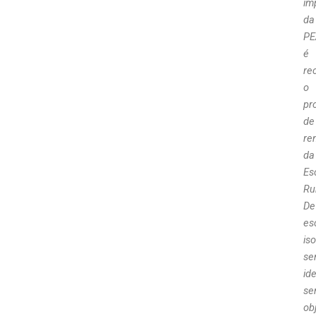
im
da
PE
é
re
o
pr
de
re
da
Es
Ru
De
es
iso
se
id
se
ob