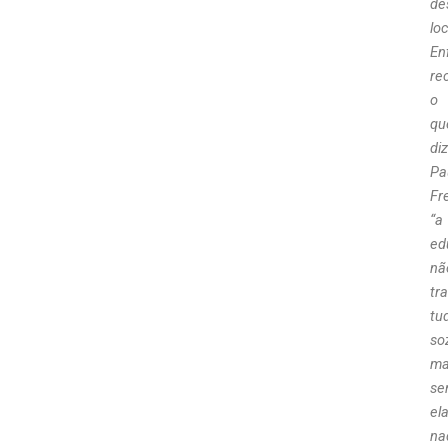
de
loc
En
re
o
qu
diz
Pa
Fre
“a
ed
nã
tr
tu
so
ma
se
el
na