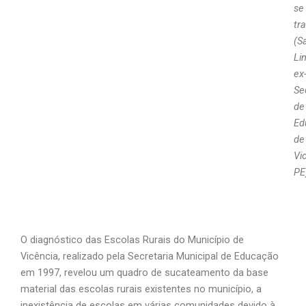
se
tr
(S
Li
ex
Se
de
Ed
de
Vi
PE
O diagnóstico das Escolas Rurais do Município de
Vicência, realizado pela Secretaria Municipal de Educação
em 1997, revelou um quadro de sucateamento da base
material das escolas rurais existentes no município, a
inexistência de escolas em várias comunidades devido à