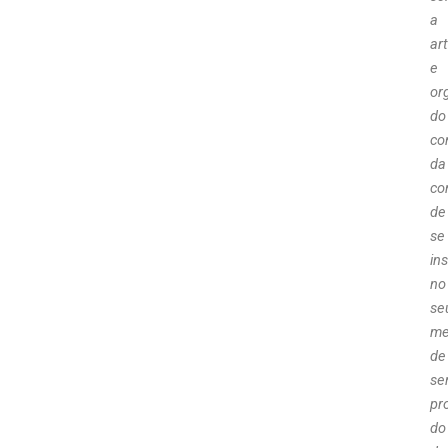
a
ar
e
or
do
co
da
co
de
se
ins
no
se
me
de
se
pr
do