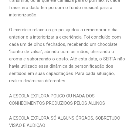
transmite, ou ar que ele canaliza para o pulmão. A cada
frase, era dado tempo com o fundo musical, para a
interiorização.
O exercício relaxou o grupo, ajudou a rememorar o dia
anterior e a interiorizar a experiência. Foi concluído com
cada um de olhos fechados, recebendo um chocolate
“sonho de valsa”, abrindo com as mãos, cheirando o
aroma e saboreando o gosto. Até esta data, o SERTA não
havia utilizado essa dinâmica da personificação dos
sentidos em suas capacitações. Para cada situação,
realiza dinâmicas diferentes.
A ESCOLA EXPLORA POUCO OU NADA DOS
CONHECIMENTOS PRODUZIDOS PELOS ALUNOS
A ESCOLA EXPLORA SÓ ALGUNS ÓRGÃOS, SOBRETUDO
VISÃO E AUDIÇÃO