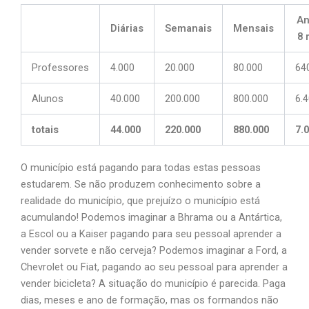
An
Diárias
Semanais
Mensais
8 
Professores
4.000
20.000
80.000
64
Alunos
40.000
200.000
800.000
6.
totais
44.000
220.000
880.000
7.
O município está pagando para todas estas pessoas
estudarem. Se não produzem conhecimento sobre a
realidade do município, que prejuízo o município está
acumulando! Podemos imaginar a Bhrama ou a Antártica,
a Escol ou a Kaiser pagando para seu pessoal aprender a
vender sorvete e não cerveja? Podemos imaginar a Ford, a
Chevrolet ou Fiat, pagando ao seu pessoal para aprender a
vender bicicleta? A situação do município é parecida. Paga
dias, meses e ano de formação, mas os formandos não