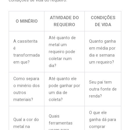
condições de vida do requeiro.
ATIVIDADE DO
CONDIÇÕES
O MINÉRIO
REQUEIRO
DE VIDA
Até quanto de
A cassiterita
Quanto ganha
metal um
é
em média por
requeiro pode
transformada
dia e semana
coletar num
em que?
um requeiro?
dia?
Como separa
Até quanto ele
Seu pai tem
o minério dos
pode ganhar por
outra fonte de
outros
um dia de
renda?
materiais?
coleta?
O que ele
Quais
Qual a cor do
ganha dá para
ferramentas
metal na
comprar