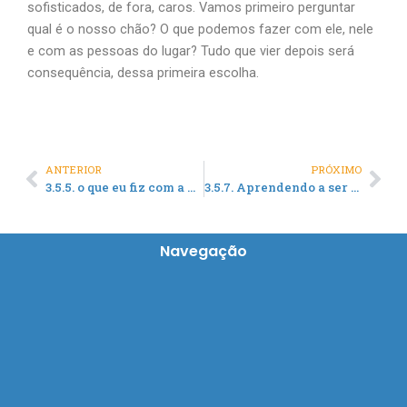
sofisticados, de fora, caros. Vamos primeiro perguntar
qual é o nosso chão? O que podemos fazer com ele, nele
e com as pessoas do lugar? Tudo que vier depois será
consequência, dessa primeira escolha.
ANTERIOR
PRÓXIMO
Prev
Nex
3.5.5. o que eu fiz com a pesquisa e o que a pesquisa fez em mim
3.5.7. Aprendendo a ser curioso através da Pesquisa
Navegação