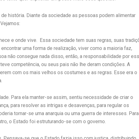
de história. Diante da sociedade as pessoas podem alimentar
 Vejamos:
nhece e onde vive. Essa sociedade tem suas regras, suas tradi
, encontrar uma forma de realização, viver como a maioria faz,
 pessoa não consegue nada disso, então, a responsabilidade por es
 teve competência, ou seus pais não lhe deram condições. A
derem com os mais velhos os costumes e as regras. Esse era o
.
ade. Para ela manter-se assim, sentiu necessidade de criar o
ça, para resolver as intrigas e desavenças, para regular os
deria tornar-se uma anarquia ou uma guerra de interesses. Para
utro, o Estado foi estruturando-se com o governo.
. Pensava-se que o Estado fazia isso com justiça, distribuindo