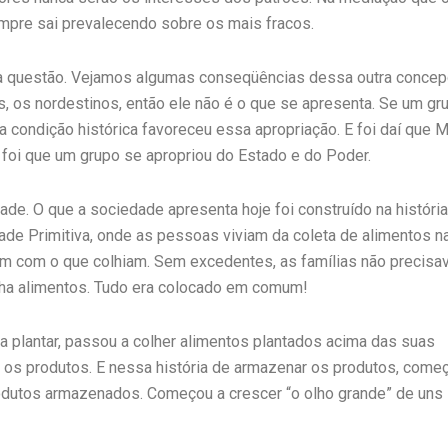
pre sai prevalecendo sobre os mais fracos.
a questão. Vejamos algumas conseqüências dessa outra concep
 os nordestinos, então ele não é o que se apresenta. Se um gr
condição histórica favoreceu essa apropriação. E foi daí que 
 foi que um grupo se apropriou do Estado e do Poder.
de. O que a sociedade apresenta hoje foi construído na história
dade Primitiva, onde as pessoas viviam da coleta de alimentos n
am com o que colhiam. Sem excedentes, as famílias não precis
nha alimentos. Tudo era colocado em comum!
plantar, passou a colher alimentos plantados acima das suas
 os produtos. E nessa história de armazenar os produtos, come
rodutos armazenados. Começou a crescer “o olho grande” de uns