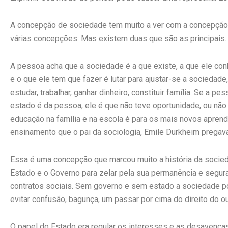
A concepção de sociedade tem muito a ver com a concepção 
várias concepções. Mas existem duas que são as principais.
A pessoa acha que a sociedade é a que existe, a que ele co
e o que ele tem que fazer é lutar para ajustar-se a sociedade
estudar, trabalhar, ganhar dinheiro, constituir família. Se a
estado é da pessoa, ele é que não teve oportunidade, ou não
educação na família e na escola é para os mais novos apren
ensinamento que o pai da sociologia, Emile Durkheim pregava
Essa é uma concepção que marcou muito a história da socied
Estado e o Governo para zelar pela sua permanência e seguran
contratos sociais. Sem governo e sem estado a sociedade po
evitar confusão, bagunça, um passar por cima do direito do o
O papel do Estado era regular os interesses e as desavenças