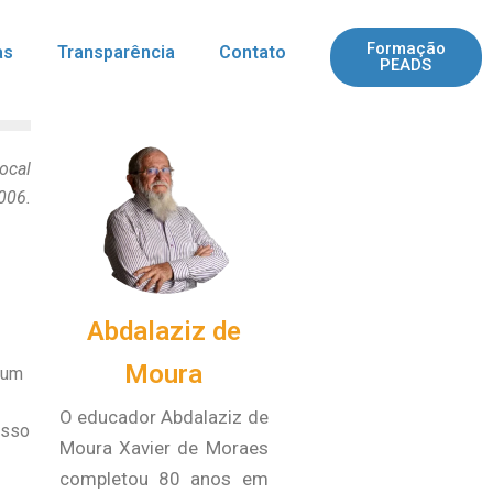
Formação
as
Transparência
Contato
PEADS
ocal
006.
Abdalaziz de
Moura
mum
O educador Abdalaziz de
Isso
Moura Xavier de Moraes
completou 80 anos em