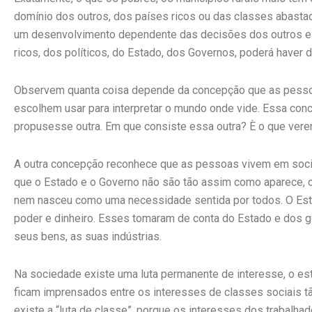
domínio dos outros, dos países ricos ou das classes abast
um desenvolvimento dependente das decisões dos outros e n
ricos, dos políticos, do Estado, dos Governos, poderá haver
Observem quanta coisa depende da concepção que as pessoas
escolhem usar para interpretar o mundo onde vide. Essa con
propusesse outra. Em que consiste essa outra? È o que vere
A outra concepção reconhece que as pessoas vivem em soc
que o Estado e o Governo não são tão assim como aparece, o
nem nasceu como uma necessidade sentida por todos. O Est
poder e dinheiro. Esses tomaram de conta do Estado e dos
seus bens, as suas indústrias.
Na sociedade existe uma luta permanente de interesse, o es
ficam imprensados entre os interesses de classes sociais tã
existe a “luta de classe”, porque os interesses dos trabalh