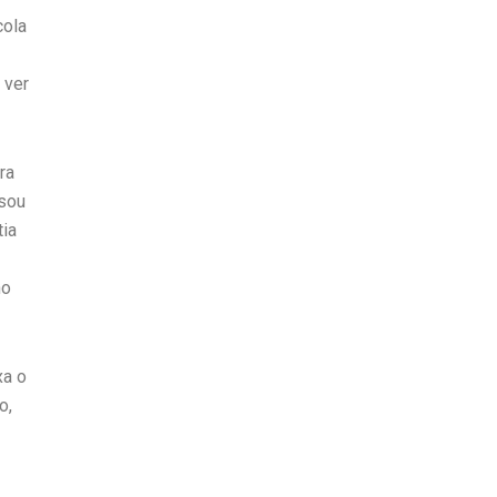
cola
 ver
ra
ssou
tia
no
xa o
o,