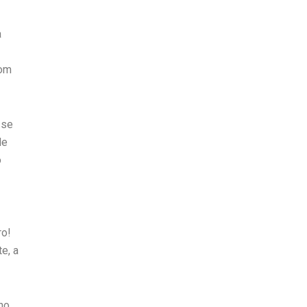
a
Com
-se
de
o
ro!
e, a
no