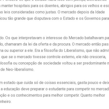
a manter hospitais para os doentes, abrigos para os velhos e es
uas leis consideradas como justas. O mercado depois da Idade
 ficou tão grande que disputava com o Estado e os Governos para
ndo. Os que interpretavam o interesse do Mercado batalhavam pa
ado, chamaram da lei da oferta e da procura. O mercado então pa
a ou superior a ele. Era a filosofia do Liberalismo, que não admi
m que se o mercado tivesse controle externo, ele não cresceria,
filosofia ou concepção de sociedade voltou a ser predominante 
 de Neo-liberalismo.
um estado que cuida só de coisas essenciais, gasta pouco e dei
o a educação deve preparar o estudante para competir no mercad
cação e os conhecimentos para melhor competir. Quanto melhor
nheiro.