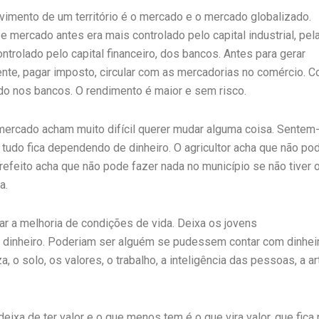
mento de um território é o mercado e o mercado globalizado.
 mercado antes era mais controlado pelo capital industrial, pel
ntrolado pelo capital financeiro, dos bancos. Antes para gerar
gente, pagar imposto, circular com as mercadorias no comércio. 
icado nos bancos. O rendimento é maior e sem risco.
rcado acham muito difícil querer mudar alguma coisa. Sentem
 tudo fica dependendo de dinheiro. O agricultor acha que não po
refeito acha que não pode fazer nada no município se não tiver 
a.
 a melhoria de condições de vida. Deixa os jovens
inheiro. Poderiam ser alguém se pudessem contar com dinhei
 solo, os valores, o trabalho, a inteligência das pessoas, a art
ixa de ter valor e o que menos tem é o que vira valor, que fica 