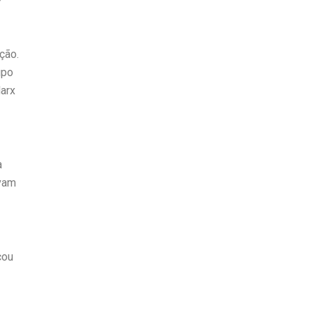
ção.
upo
Marx
a
avam
çou