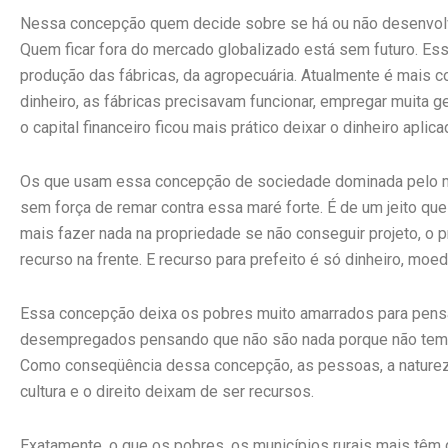
Nessa concepção quem decide sobre se há ou não desenvolvi
Quem ficar fora do mercado globalizado está sem futuro. Esse
produção das fábricas, da agropecuária. Atualmente é mais co
dinheiro, as fábricas precisavam funcionar, empregar muita 
o capital financeiro ficou mais prático deixar o dinheiro apl
Os que usam essa concepção de sociedade dominada pelo me
sem força de remar contra essa maré forte. É de um jeito que
mais fazer nada na propriedade se não conseguir projeto, o p
recurso na frente. E recurso para prefeito é só dinheiro, moed
Essa concepção deixa os pobres muito amarrados para pensar
desempregados pensando que não são nada porque não tem d
Como conseqüência dessa concepção, as pessoas, a natureza, o
cultura e o direito deixam de ser recursos.
Exatamente, o que os pobres, os municípios rurais mais têm de