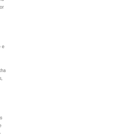
or
e e
cha
s,
os
e
o