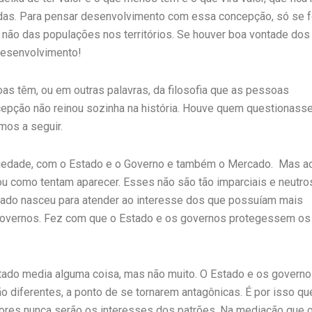
adas. Para pensar desenvolvimento com essa concepção, só se f
ão das populações nos territórios. Se houver boa vontade dos
 desenvolvimento!
 têm, ou em outras palavras, da filosofia que as pessoas
cepção não reinou sozinha na história. Houve quem questionass
mos a seguir.
iedade, com o Estado e o Governo e também o Mercado. Mas a
u como tentam aparecer. Esses não são tão imparciais e neutro
ado nasceu para atender ao interesse dos que possuíam mais
 governos. Fez com que o Estado e os governos protegessem os
tado media alguma coisa, mas não muito. O Estado e os govern
o diferentes, a ponto de se tornarem antagônicas. É por isso qu
adores nunca serão os interesses dos patrões. Na mediação que 