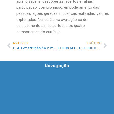
aprendizagens, descobertas, acertos e falhas,
participação, compromisso, empoderamento das
pessoas, ações geradas, mudanças realizadas, valores
explicitados. Nunca é uma avaliação só de
conhecimentos, mas de todos os quatro
componentes do currículo.
ANTERIOR
PRÓXIMO
Prev
Nex
1.14. Construção do Itinerário Curricular da Formação dos Agentes de Desenvolvimento Local
1.16 OS RESULTADOS E OS IMPACTOS DA AVALIAÇÃO ESCOLA NA PEADS
Navegação